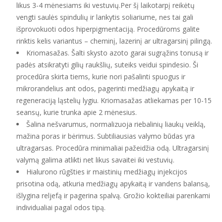
likus 3-4 mėnesiams iki vestuvių.Per šį laikotarpį reikėtų
vengti saulės spindulių ir lankytis soliariume, nes tai gali
išprovokuoti odos hiperpigmentaciją. Procedūroms galite
rinktis kelis variantus – cheminį, lazerinį ar ultragarsinį pilingą.
Kriomasažas. Šalti skysto azoto garai sugrąžins tonusą ir
padės atsikratyti gilių raukšlių, suteiks veidui spindesio. Ši
procedūra skirta tiems, kurie nori pašalinti spuogus ir
mikrorandelius ant odos, pagerinti medžiagų apykaitą ir
regeneraciją ląstelių lygiu. Kriomasažas atliekamas per 10-15
seansų, kurie trunka apie 2 mėnesius.
Šalina nešvarumus, normalizuoja riebalinių liaukų veiklą,
mažina poras ir bėrimus. Subtiliausias valymo būdas yra
ultragarsas. Procedūra minimaliai pažeidžia odą. Ultragarsinį
valymą galima atlikti net likus savaitei iki vestuvių.
Hialurono rūgšties ir maistinių medžiagų injekcijos
prisotina odą, atkuria medžiagų apykaitą ir vandens balansą,
išlygina reljefą ir pagerina spalvą. Grožio kokteiliai parenkami
individualiai pagal odos tipą.