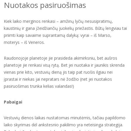
Nuotakos pasiruošimas
Kiek laiko merginos renkasi – amžinų lyčių nesusipratimų,
kaustinių ir gana įžeidžiančių juokelių priežastis. Būtų lengviau tai
priimti kaip savaime suprantamą dalyką: vyrai – iš Marso,
moterys – iš Veneros.
Raudonojoje planetoje jie prasideda akimirksniu, bet aušros
planetoje jie renkasi visą rytą. Bet jei nuotaka ir jaunikis skrenda
vienas prie kito, vestuvių dieną jis taip pat ruošis ilgiau nei
įprastai ir niekas jai nepratars nė žodžio (net jei nuotakos
pasiruošimas trunka kelias valandas!)
Pabaigai
Vestuvių dienos laikas nustatomas minutėmis, tačiau papildomo
laiko skyrimas dėl ankstesnio pakilimo yra neteisinga strategija.