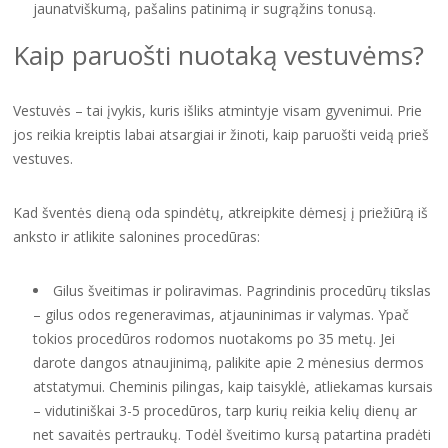
jaunatviškumą, pašalins patinimą ir sugrąžins tonusą.
Kaip paruošti nuotaką vestuvėms?
Vestuvės – tai įvykis, kuris išliks atmintyje visam gyvenimui. Prie
jos reikia kreiptis labai atsargiai ir žinoti, kaip paruošti veidą prieš
vestuves.
Kad šventės dieną oda spindėtų, atkreipkite dėmesį į priežiūrą iš
anksto ir atlikite salonines procedūras:
Gilus šveitimas ir poliravimas. Pagrindinis procedūrų tikslas
– gilus odos regeneravimas, atjauninimas ir valymas. Ypač
tokios procedūros rodomos nuotakoms po 35 metų. Jei
darote dangos atnaujinimą, palikite apie 2 mėnesius dermos
atstatymui. Cheminis pilingas, kaip taisyklė, atliekamas kursais
– vidutiniškai 3-5 procedūros, tarp kurių reikia kelių dienų ar
net savaitės pertraukų. Todėl šveitimo kursą patartina pradėti