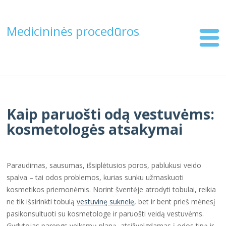
Medicininės procedūros
Kaip paruošti odą vestuvėms:
kosmetologės atsakymai
Paraudimas, sausumas, išsiplėtusios poros, pablukusi veido
spalva – tai odos problemos, kurias sunku užmaskuoti
kosmetikos priemonėmis. Norint šventėje atrodyti tobulai, reikia
ne tik išsirinkti tobulą
vestuvinę suknelę
, bet ir bent prieš mėnesį
pasikonsultuoti su kosmetologe ir paruošti veidą vestuvėms.
Gydytojas parengs veiksmų planą, atsižvelgdamas į odos tipą ir