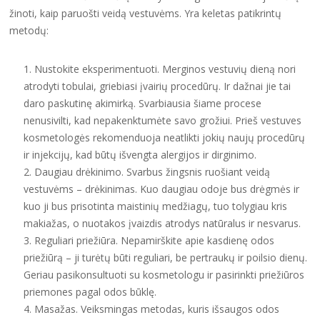
žinoti, kaip paruošti veidą vestuvėms. Yra keletas patikrintų
metodų:
Nustokite eksperimentuoti. Merginos vestuvių dieną nori
atrodyti tobulai, griebiasi įvairių procedūrų. Ir dažnai jie tai
daro paskutinę akimirką. Svarbiausia šiame procese
nenusivilti, kad nepakenktumėte savo grožiui. Prieš vestuves
kosmetologės rekomenduoja neatlikti jokių naujų procedūrų
ir injekcijų, kad būtų išvengta alergijos ir dirginimo.
Daugiau drėkinimo. Svarbus žingsnis ruošiant veidą
vestuvėms – drėkinimas. Kuo daugiau odoje bus drėgmės ir
kuo ji bus prisotinta maistinių medžiagų, tuo tolygiau kris
makiažas, o nuotakos įvaizdis atrodys natūralus ir nesvarus.
Reguliari priežiūra. Nepamirškite apie kasdienę odos
priežiūrą – ji turėtų būti reguliari, be pertraukų ir poilsio dienų.
Geriau pasikonsultuoti su kosmetologu ir pasirinkti priežiūros
priemones pagal odos būklę.
Masažas. Veiksmingas metodas, kuris išsaugos odos