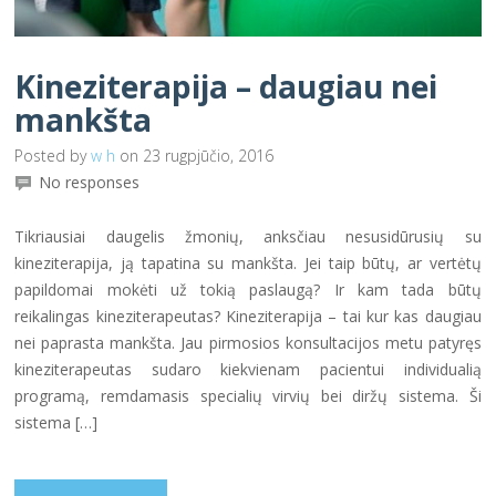
Kineziterapija – daugiau nei
mankšta
Posted by
w h
on 23 rugpjūčio, 2016
No responses
Tikriausiai daugelis žmonių, anksčiau nesusidūrusių su
kineziterapija, ją tapatina su mankšta. Jei taip būtų, ar vertėtų
papildomai mokėti už tokią paslaugą? Ir kam tada būtų
reikalingas kineziterapeutas? Kineziterapija – tai kur kas daugiau
nei paprasta mankšta. Jau pirmosios konsultacijos metu patyręs
kineziterapeutas sudaro kiekvienam pacientui individualią
programą, remdamasis specialių virvių bei diržų sistema. Ši
sistema […]