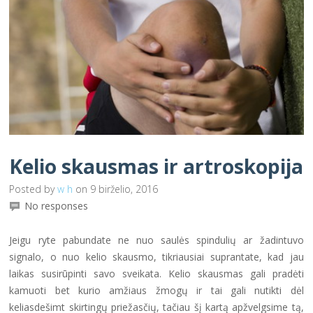
Kelio skausmas ir artroskopija
Posted by
w h
on 9 birželio, 2016
No responses
Jeigu ryte pabundate ne nuo saulės spindulių ar žadintuvo
signalo, o nuo kelio skausmo, tikriausiai suprantate, kad jau
laikas susirūpinti savo sveikata. Kelio skausmas gali pradėti
kamuoti bet kurio amžiaus žmogų ir tai gali nutikti dėl
keliasdešimt skirtingų priežasčių, tačiau šį kartą apžvelgsime tą,