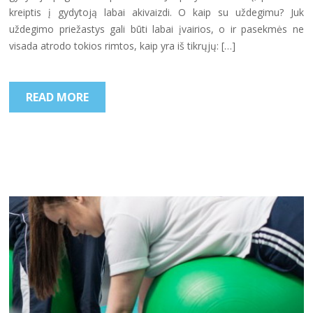
kreiptis į gydytoją labai akivaizdi. O kaip su uždegimu? Juk
uždegimo priežastys gali būti labai įvairios, o ir pasekmės ne
visada atrodo tokios rimtos, kaip yra iš tikrųjų: […]
READ MORE