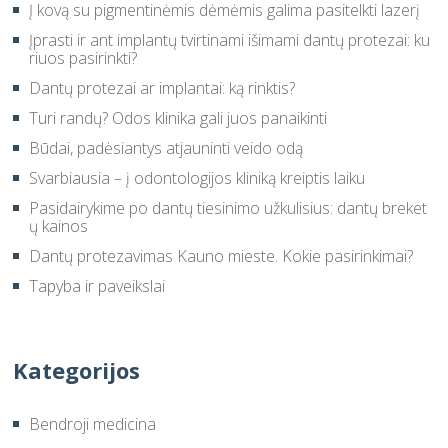
Į kovą su pigmentinėmis dėmėmis galima pasitelkti lazerį
Įprasti ir ant implantų tvirtinami išimami dantų protezai: ku
riuos pasirinkti?
Dantų protezai ar implantai: ką rinktis?
Turi randų? Odos klinika gali juos panaikinti
Būdai, padėsiantys atjauninti veido odą
Svarbiausia – į odontologijos kliniką kreiptis laiku
Pasidairykime po dantų tiesinimo užkulisius: dantų breket
ų kainos
Dantų protezavimas Kauno mieste. Kokie pasirinkimai?
Tapyba ir paveikslai
Kategorijos
Bendroji medicina