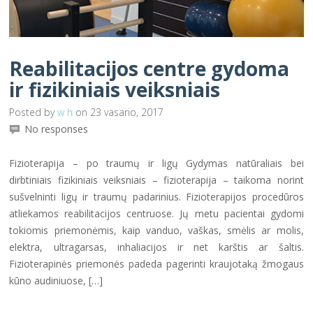
Reabilitacijos centre gydoma
ir fizikiniais veiksniais
Posted by
w h
on 23 vasario, 2017
No responses
Fizioterapija – po traumų ir ligų Gydymas natūraliais bei
dirbtiniais fizikiniais veiksniais – fizioterapija – taikoma norint
sušvelninti ligų ir traumų padarinius. Fizioterapijos procedūros
atliekamos reabilitacijos centruose. Jų metu pacientai gydomi
tokiomis priemonėmis, kaip vanduo, vaškas, smėlis ar molis,
elektra, ultragarsas, inhaliacijos ir net karštis ar šaltis.
Fizioterapinės priemonės padeda pagerinti kraujotaką žmogaus
kūno audiniuose, […]