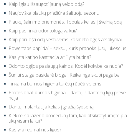
Kaip ilgiau išsaugoti jauną veido odą?
Naujoviška plaukų priežiūra šaltuoju sezonu
Plaukų šalinimo priemonės. Tobulas kelias į švelnią odą
Kaip pasirinkti odontologą vaikui?
Kaip paruošti odą vestuvėms: kosmetologės atsakymai
Powertabs papildai – seksui, kuris pranoks Jūsų lūkesčius
Kas yra katino kastracija ar ji yra būtina?
Odontologijos paslaugų kainos. Kodėl kokybė kainuoja?
Šuniui staiga pasidarė blogai. Reikalinga skubi pagalba
Tinkama burnos higiena turėtų rūpėti visiems
Profesionali burnos higiena – dantų ir dantenų ligų preve
ncija
Dantų implantacija kelias į gražią šypseną
Kiek reikia lazerio procedūrų tam, kad atsikratytumėte pla
ukų visam laikui?
Kas yra reumatinės ligos?