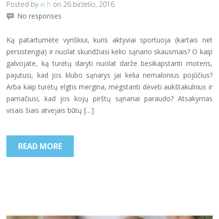
Posted by
w h
on 26 birželio, 2016
No responses
Ką patartumėte vyriškiui, kuris aktyviai sportuoja (kartais net
persistengia) ir nuolat skundžiasi kelio sąnario skausmais? O kaip
galvojate, ką turėtų daryti nuolat darže besikapstanti moteris,
pajutusi, kad jos klubo sąnarys jai kelia nemalonius pojūčius?
Arba kaip turėtų elgtis mergina, mėgstanti dėvėti aukštakulnius ir
pamačiusi, kad jos kojų pirštų sąnariai paraudo? Atsakymas
visais šiais atvejais būtų […]
READ MORE