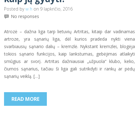
Posted by
w h
on 9 lapkričio, 2016
No responses
Atrozė – dažna liga tarp lietuvių Artritas, kitaip dar vadinamas
artroze, yra sąnarių liga, dėl kurios pradeda nykti viena
svarbiausių sąnario dalių – kremzlė. Nykstant kremzlei, blogėja
tokios sąnario funkcijos, kaip lankstumas, gebėjimas atlaikyti
smūgius ar svorį. Artritas dažniausiai „užpuola“ klubo, kelio,
čiurnos sąnarius, tačiau ši liga gali sutrikdyti ir rankų ar pėdų
sąnarių veiklą. […]
READ MORE