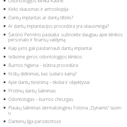
Odontologijos klinika Kaune
Kelio skausmas ir artroskopija
Dantų implantas ar dantų tiltelis?
Ar dantų implantacijos procedūra yra skausminga?
Šarūno Permino paskaita: sužinokite daugiau apie klinikos
personalo ir finansų valdymą
Kaip jums gali pasitarnauti dantų implantai
Ieškome geros odontologijos klinikos
Burnos higiena – būtina procedūra
Krūtų didinimas, kas sudaro kainą?
Apie dantų tiesinimą – tiksliai ir objektyviai
Protinių dantų šalinimas
Odontologas – burnos chirurgas
Plaukų šalinimas dermatologiniu Fotona „Dynamis“ lazeri
u
Dantenų liga parodontozė