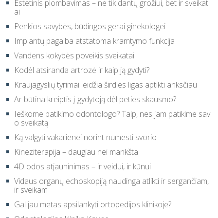
Estetinis plombavimas – ne tik dantų grožiui, bet ir sveikat
ai
Penkios savybės, būdingos gerai ginekologei
Implantų pagalba atstatoma kramtymo funkcija
Vandens kokybės poveikis sveikatai
Kodėl atsiranda artrozė ir kaip ją gydyti?
Kraujagyslių tyrimai leidžia širdies ligas aptikti anksčiau
Ar būtina kreiptis į gydytoją dėl peties skausmo?
Ieškome patikimo odontologo? Taip, nes jam patikime sav
o sveikatą
Ką valgyti vakarienei norint numesti svorio
Kineziterapija – daugiau nei mankšta
4D odos atjauninimas – ir veidui, ir kūnui
Vidaus organų echoskopiją naudinga atlikti ir sergančiam,
ir sveikam
Gal jau metas apsilankyti ortopedijos klinikoje?