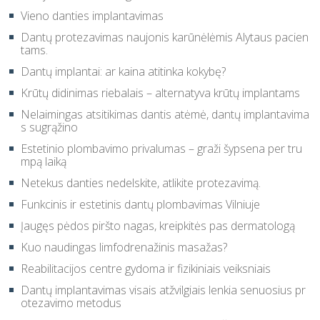
Vieno danties implantavimas
Dantų protezavimas naujonis karūnėlėmis Alytaus pacien
tams.
Dantų implantai: ar kaina atitinka kokybę?
Krūtų didinimas riebalais – alternatyva krūtų implantams
Nelaimingas atsitikimas dantis atėmė, dantų implantavima
s sugrąžino
Estetinio plombavimo privalumas – graži šypsena per tru
mpą laiką
Netekus danties nedelskite, atlikite protezavimą.
Funkcinis ir estetinis dantų plombavimas Vilniuje
Įaugęs pėdos piršto nagas, kreipkitės pas dermatologą
Kuo naudingas limfodrenažinis masažas?
Reabilitacijos centre gydoma ir fizikiniais veiksniais
Dantų implantavimas visais atžvilgiais lenkia senuosius pr
otezavimo metodus