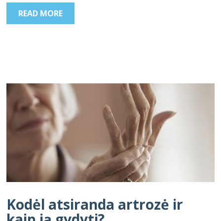
READ MORE
Kodėl atsiranda artrozė ir
kaip ją gydyti?