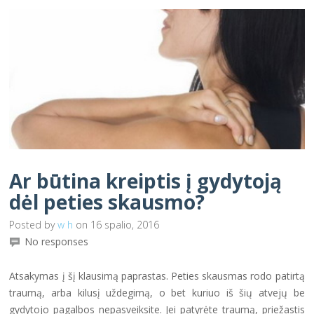
Ar būtina kreiptis į gydytoją
dėl peties skausmo?
Posted by
w h
on 16 spalio, 2016
No responses
Atsakymas į šį klausimą paprastas. Peties skausmas rodo patirtą
traumą, arba kilusį uždegimą, o bet kuriuo iš šių atvejų be
gydytojo pagalbos nepasveiksite. Jei patyrėte traumą, priežastis