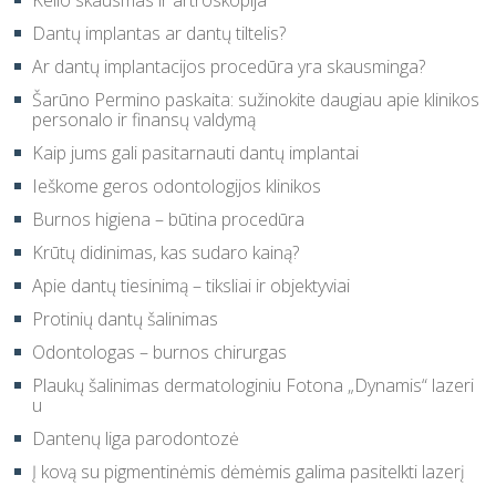
Kelio skausmas ir artroskopija
Dantų implantas ar dantų tiltelis?
Ar dantų implantacijos procedūra yra skausminga?
Šarūno Permino paskaita: sužinokite daugiau apie klinikos
personalo ir finansų valdymą
Kaip jums gali pasitarnauti dantų implantai
Ieškome geros odontologijos klinikos
Burnos higiena – būtina procedūra
Krūtų didinimas, kas sudaro kainą?
Apie dantų tiesinimą – tiksliai ir objektyviai
Protinių dantų šalinimas
Odontologas – burnos chirurgas
Plaukų šalinimas dermatologiniu Fotona „Dynamis“ lazeri
u
Dantenų liga parodontozė
Į kovą su pigmentinėmis dėmėmis galima pasitelkti lazerį