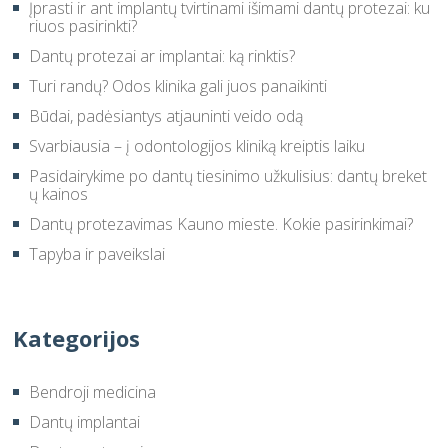
Įprasti ir ant implantų tvirtinami išimami dantų protezai: ku
riuos pasirinkti?
Dantų protezai ar implantai: ką rinktis?
Turi randų? Odos klinika gali juos panaikinti
Būdai, padėsiantys atjauninti veido odą
Svarbiausia – į odontologijos kliniką kreiptis laiku
Pasidairykime po dantų tiesinimo užkulisius: dantų breket
ų kainos
Dantų protezavimas Kauno mieste. Kokie pasirinkimai?
Tapyba ir paveikslai
Kategorijos
Bendroji medicina
Dantų implantai