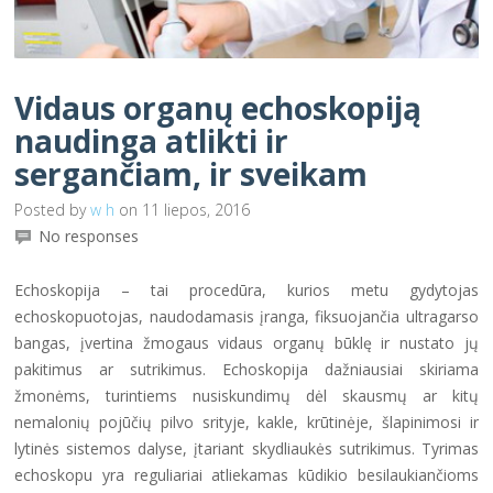
Vidaus organų echoskopiją
naudinga atlikti ir
sergančiam, ir sveikam
Posted by
w h
on 11 liepos, 2016
No responses
Echoskopija – tai procedūra, kurios metu gydytojas
echoskopuotojas, naudodamasis įranga, fiksuojančia ultragarso
bangas, įvertina žmogaus vidaus organų būklę ir nustato jų
pakitimus ar sutrikimus. Echoskopija dažniausiai skiriama
žmonėms, turintiems nusiskundimų dėl skausmų ar kitų
nemalonių pojūčių pilvo srityje, kakle, krūtinėje, šlapinimosi ir
lytinės sistemos dalyse, įtariant skydliaukės sutrikimus. Tyrimas
echoskopu yra reguliariai atliekamas kūdikio besilaukiančioms