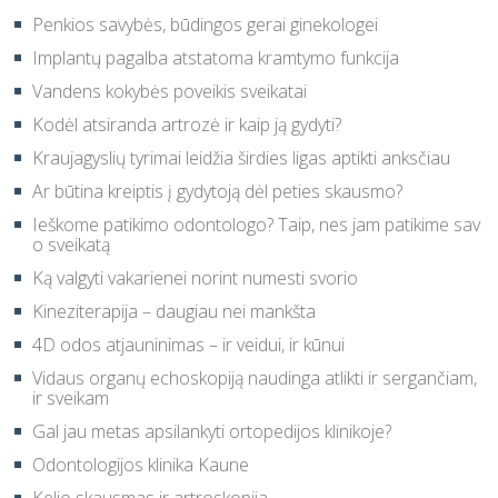
Penkios savybės, būdingos gerai ginekologei
Implantų pagalba atstatoma kramtymo funkcija
Vandens kokybės poveikis sveikatai
Kodėl atsiranda artrozė ir kaip ją gydyti?
Kraujagyslių tyrimai leidžia širdies ligas aptikti anksčiau
Ar būtina kreiptis į gydytoją dėl peties skausmo?
Ieškome patikimo odontologo? Taip, nes jam patikime sav
o sveikatą
Ką valgyti vakarienei norint numesti svorio
Kineziterapija – daugiau nei mankšta
4D odos atjauninimas – ir veidui, ir kūnui
Vidaus organų echoskopiją naudinga atlikti ir sergančiam,
ir sveikam
Gal jau metas apsilankyti ortopedijos klinikoje?
Odontologijos klinika Kaune