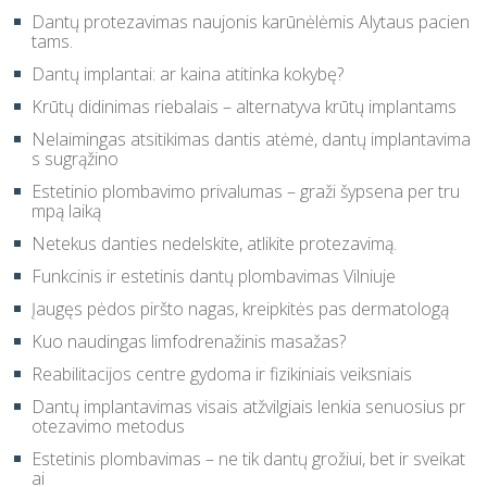
Dantų protezavimas naujonis karūnėlėmis Alytaus pacien
tams.
Dantų implantai: ar kaina atitinka kokybę?
Krūtų didinimas riebalais – alternatyva krūtų implantams
Nelaimingas atsitikimas dantis atėmė, dantų implantavima
s sugrąžino
Estetinio plombavimo privalumas – graži šypsena per tru
mpą laiką
Netekus danties nedelskite, atlikite protezavimą.
Funkcinis ir estetinis dantų plombavimas Vilniuje
Įaugęs pėdos piršto nagas, kreipkitės pas dermatologą
Kuo naudingas limfodrenažinis masažas?
Reabilitacijos centre gydoma ir fizikiniais veiksniais
Dantų implantavimas visais atžvilgiais lenkia senuosius pr
otezavimo metodus
Estetinis plombavimas – ne tik dantų grožiui, bet ir sveikat
ai