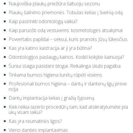
Naujoviška plaukų priežiūra šaltuoju sezonu
Plaukų šalinimo priemonės. Tobulas kelias į švelnią odą
Kaip pasirinkti odontologą vaikui?
Kaip paruošti odą vestuvėms: kosmetologės atsakymai
Powertabs papildai – seksui, kuris pranoks Jūsų lūkesčius
Kas yra katino kastracija ar ji yra būtina?
Odontologijos paslaugų kainos. Kodėl kokybė kainuoja?
Šuniui staiga pasidarė blogai. Reikalinga skubi pagalba
Tinkama burnos higiena turėtų rūpėti visiems
Profesionali burnos higiena – dantų ir dantenų ligų preve
ncija
Dantų implantacija kelias į gražią šypseną
Kiek reikia lazerio procedūrų tam, kad atsikratytumėte pla
ukų visam laikui?
Kas yra reumatinės ligos?
Vieno danties implantavimas