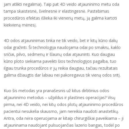
jam atlikti negalima). Taip pat 4D veido atjauninimo metu oda
tampa skaistesnė, švelnesnė ir elastingesnė. Pastebimas
procedūros efektas išlieka iki vienerių metų, ją galima kartoti
kiekvieną mėnesį.
4D odos atjauninimas tinka ne tik veido, bet ir kitų kūno dalių
odai gražinti. Ši technologija naudojama odai po smakru, kaklo
sričiai, pilvo, sėdmenų ir šlaunų odai atjauninti. Kuo daugiau
kūno ploto siekiama paveikti šios technologijos pagalba, tuo
ilgiau trunka procedūros ir jų reikia daugiau, tačiau rezultatais
galima džiaugtis dar labiau nei pakoregavus tik vieną odos sritį.
Kuo šis metodas yra pranašesnis už kitus dirbtinius odos
atjauninimo metodus – užpildus ir plastines operacijas? Visų
pirma, nei 4D veido, nei kitų odos plotų atjauninimo procedūros
pacientui nesukelia skausmo, jam nereikia naudoti anastetikų.
Antra, oda nėra operuojama ar kitaip chirurgiškai paveikiama – ji
atjauninama naudojant pulsuojančias lazerio bangas, todėl po