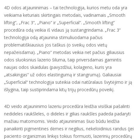
4D odos atjauninimas – tai technologija, kurios metu oda yra
veikiama keturiais skirtingais metodais, vadinamais „Smooth
lifting“, „Frac 3“, „Piano“ ir „Superficial“. „Smooth lifting“
procedūra odą veikia iš vidaus ją sustangrindama. „Frac 3“
technologija odą atjaunina stimuliuodama pačius
problematiškiausius jos taškus (o sveikų odos vietų
nepažeisdama). „Piano“ metodas veikia net pačius giliausius
odos sluoksnius lazerio šiluma, taip priversdamas gamintis
naujas odos skaidulas (pavyzdžiui, kolageno, kuris yra
„atsakingas“ už odos elastingumą ir stangrumą). Galiausiai
„Superficial“ technologija suteikia odai natūralaus švytėjimo ir ją
išlygina, taip sustiprindama kitų trijų procedūrų poveikį.
4D veido atjauninimo lazeriu procedūra leidžia visiškai pašalinti
nedideles raukšleles, o dideles ir gilias raukšles padeda padaryti
mažiau matomomis. Veido atjauninimas šiuo būdu leidžia
panaikinti pigmentines dėmes ir negilius, nekeloidinius randus (jei
paciento organizmas linkęs tokius formuoti, lazerinių procedūrų