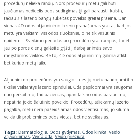
procedūrų nelieka randų. Nors procedūrų metu gali būti
jaučiamas nedidelis odos sudirgimas (ji gali parausti, kaisti),
tačiau šis lazerio bangų sukeltas poveikis greitai praeina. Dar
vienas 4D odos atjauninimo lazeriu pranašumas yra tai, kad jos
metu yra veikiami visi odos sluoksniai, o ne tik viršutinis
epidermis. Sveikimo periodas po procedūrų yra trumpas, todėl
jau po poros dienų galėsite grįžti į darbą ar imtis savo
mėgstamos veiklos. Be to, 4D odos atjauninimą galima atlikti
bet kuriuo metų laiku.
Atjauninimo procedūros yra saugios, nes jų metu naudojami itin
tiksliai veikiantys lazerio spinduliai. Oda papildomai yra saugoma
nuo perkaitimo, tad pacientas, apart laikino odos paraudimo,
nepatiria jokio šalutinio poveikio. Procedūrų, atliekamų lazerio
pagalba, metu nėra pažeidžiamas odos vientisumas, jo šiluma
veikia tik problemines odos vietas, bet ne sveikąsias.
Tags:
Dermatologija
,
Odos gydymas
,
Odos klinika
,
Veido
atjauninimas
,
Veido oda
,
Veido priežiūra