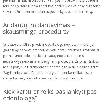
pakankamai kaulinio audinio. Pasiryžę implantavimo procedūrai,
tarsi pasiryžtate ir labiau prižiūrėti dantis: juos kruopščiai kasdien
valyti, dažniau nei iki implantacijos lankytis pas odontologą.
Ar dantų implantavimas –
skausminga procedūra?
Jei esate statistinis pilietis ir odontologų nebijote it maro, jei
galite iškęsti tokias procedūras kaip dantų gręžimas, rovimas ar
plombavimas, tikėtina, kad ir dantų implantacija jums
nepasirodys neįprasta ar bauginanti procedūra. Žinoma, šiokius
tokius pokyčius ir diskomfortą odontologo kėdėje pajusti galite.
Pagrindinių procedūrų metu, tai yra ne per konsultacijas, o
implantuojant, bus taikomas vietinis nuskausminimas.
Kiek kartų prireiks pasilankyti pas
odontologą?