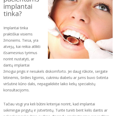
implantai
tinka?
Implantai tinka
praktiškai visiems
žmonėms. Tiesa, yra
atvejų, kai reikia atlikti
išsamesnius tyrimus
norint nustatyti, ar
dantų implantai
žmogui prigis ir nesukels diskomforto. Jei daug rūkote, sergate
lėtinėmis, širdies ligomis, cukriniu diabetu ar jums buvo švitinta
viršutinė kūno dalis, nepagailėkite laiko kelių specialistų
konsultacijoms.
Tačiau visgi yra keli būtini kriterijai norint, kad implantai
sėkmingai prigytų ir įsitvirtintų. Turite turėti bent kelis dantis ar