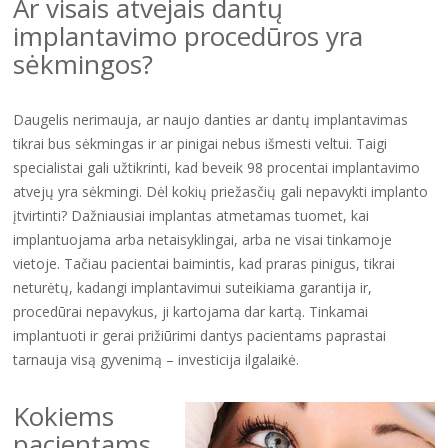
Ar visais atvejais dantų
implantavimo procedūros yra
sėkmingos?
Daugelis nerimauja, ar naujo danties ar dantų implantavimas
tikrai bus sėkmingas ir ar pinigai nebus išmesti veltui. Taigi
specialistai gali užtikrinti, kad beveik 98 procentai implantavimo
atvejų yra sėkmingi. Dėl kokių priežasčių gali nepavykti implanto
įtvirtinti? Dažniausiai implantas atmetamas tuomet, kai
implantuojama arba netaisyklingai, arba ne visai tinkamoje
vietoje. Tačiau pacientai baimintis, kad praras pinigus, tikrai
neturėtų, kadangi implantavimui suteikiama garantija ir,
procedūrai nepavykus, ji kartojama dar kartą. Tinkamai
implantuoti ir gerai prižiūrimi dantys pacientams paprastai
tarnauja visą gyvenimą – investicija ilgalaikė.
Kokiems
pacientams