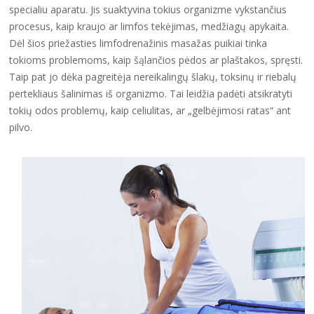
specialiu aparatu. Jis suaktyvina tokius organizme vykstančius
procesus, kaip kraujo ar limfos tekėjimas, medžiagų apykaita.
Dėl šios priežasties limfodrenažinis masažas puikiai tinka
tokioms problemoms, kaip šąlančios pėdos ar plaštakos, spręsti.
Taip pat jo dėka pagreitėja nereikalingų šlakų, toksinų ir riebalų
pertekliaus šalinimas iš organizmo. Tai leidžia padėti atsikratyti
tokių odos problemų, kaip celiulitas, ar „gelbėjimosi ratas“ ant
pilvo.