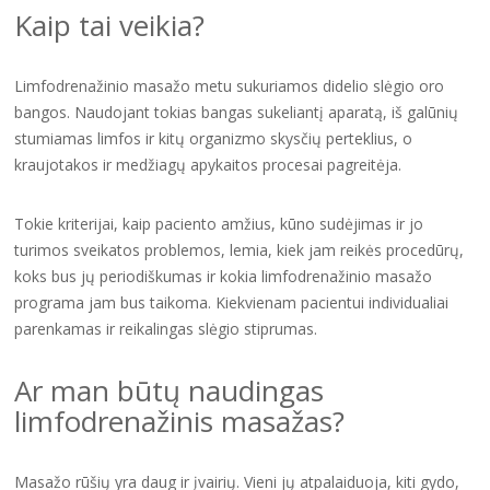
Kaip tai veikia?
Limfodrenažinio masažo metu sukuriamos didelio slėgio oro
bangos. Naudojant tokias bangas sukeliantį aparatą, iš galūnių
stumiamas limfos ir kitų organizmo skysčių perteklius, o
kraujotakos ir medžiagų apykaitos procesai pagreitėja.
Tokie kriterijai, kaip paciento amžius, kūno sudėjimas ir jo
turimos sveikatos problemos, lemia, kiek jam reikės procedūrų,
koks bus jų periodiškumas ir kokia limfodrenažinio masažo
programa jam bus taikoma. Kiekvienam pacientui individualiai
parenkamas ir reikalingas slėgio stiprumas.
Ar man būtų naudingas
limfodrenažinis masažas?
Masažo rūšių yra daug ir įvairių. Vieni jų atpalaiduoja, kiti gydo,