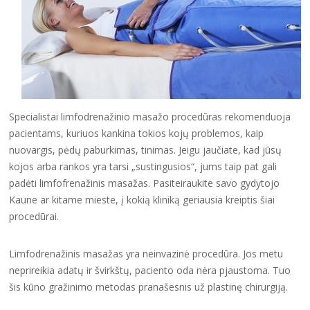
Specialistai limfodrenažinio masažo procedūras rekomenduoja
pacientams, kuriuos kankina tokios kojų problemos, kaip
nuovargis, pėdų paburkimas, tinimas. Jeigu jaučiate, kad jūsų
kojos arba rankos yra tarsi „sustingusios“, jums taip pat gali
padėti limfofrenažinis masažas. Pasiteiraukite savo gydytojo
Kaune ar kitame mieste, į kokią kliniką geriausia kreiptis šiai
procedūrai.
Limfodrenažinis masažas yra neinvazinė procedūra. Jos metu
neprireikia adatų ir švirkštų, paciento oda nėra pjaustoma. Tuo
šis kūno gražinimo metodas pranašesnis už plastinę chirurgiją.