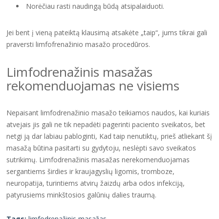
Norėčiau rasti naudingą būdą atsipalaiduoti.
Jei bent į vieną pateiktą klausimą atsakėte „taip“, jums tikrai gali
praversti limfofrenažinio masažo procedūros.
Limfodrenažinis masažas
rekomenduojamas ne visiems
Nepaisant limfodrenažinio masažo teikiamos naudos, kai kuriais
atvejais jis gali ne tik nepadėti pagerinti paciento sveikatos, bet
netgi ją dar labiau pabloginti, Kad taip nenutiktų, prieš atliekant šį
masažą būtina pasitarti su gydytoju, neslėpti savo sveikatos
sutrikimų. Limfodrenažinis masažas nerekomenduojamas
sergantiems širdies ir kraujagyslių ligomis, tromboze,
neuropatija, turintiems atvirų žaizdų arba odos infekciją,
patyrusiems minkštosios galūnių dalies traumą.
Tags:
limfodrenažinis masažas