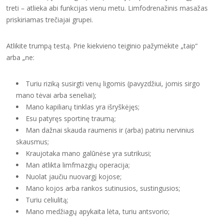
treti – atlieka abi funkcijas vienu metu. Limfodrenažinis masažas
priskiriamas trečiajai grupei.
Atlikite trumpą testą. Prie kiekvieno teiginio pažymėkite „taip“
arba „ne:
Turiu riziką susirgti venų ligomis (pavyzdžiui, jomis sirgo
mano tėvai arba seneliai);
Mano kapiliarų tinklas yra išryškėjęs;
Esu patyręs sportinę traumą;
Man dažnai skauda raumenis ir (arba) patiriu nervinius
skausmus;
Kraujotaka mano galūnėse yra sutrikusi;
Man atlikta limfmazgių operacija;
Nuolat jaučiu nuovargį kojose;
Mano kojos arba rankos sutinusios, sustingusios;
Turiu celiulitą;
Mano medžiagų apykaita lėta, turiu antsvorio;