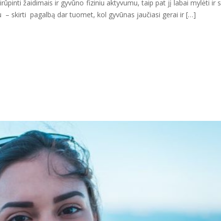
pinti žaidimais ir gyvūno fiziniu aktyvumu, taip pat jį labai mylėti ir sk
 – skirti pagalbą dar tuomet, kol gyvūnas jaučiasi gerai ir […]