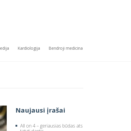
edija
Kardiologija
Bendroji medicina
Naujausi įrašai
All on 4 – geriausias būdas ats