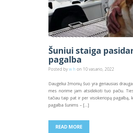
Šuniui staiga pasida
pagalba
Posted by
w h
on 10 vasario, 2022
Daugeliui žmonių šuo yra geriausias draugas, 
mes norime jam atsidėkoti tuo pačiu. Ties
tačiau taip pat ir per visokeriopą pagalbą, k
pagalba šunims – […]
READ MORE