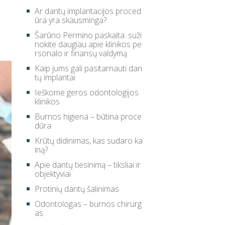
Ar dantų implantacijos proced
ūra yra skausminga?
Šarūno Permino paskaita: suži
nokite daugiau apie klinikos pe
rsonalo ir finansų valdymą
Kaip jums gali pasitarnauti dan
tų implantai
Ieškome geros odontologijos
klinikos
Burnos higiena – būtina proce
dūra
Krūtų didinimas, kas sudaro ka
iną?
Apie dantų tiesinimą – tiksliai ir
objektyviai
Protinių dantų šalinimas
Odontologas – burnos chirurg
as