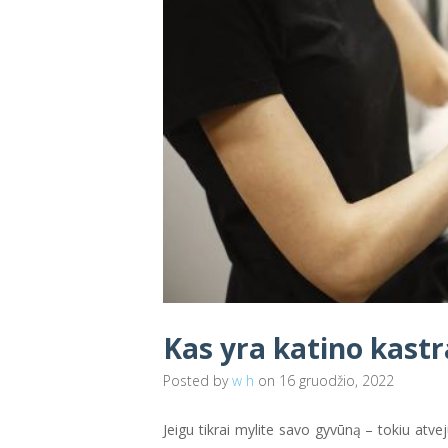
Kas yra katino kastra
Posted by
w h
on 16 gruodžio, 2022
Jeigu tikrai mylite savo gyvūną – tokiu atvej