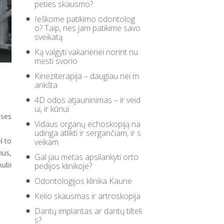
peties skausmo?
Ieškome patikimo odontolog
o? Taip, nes jam patikime savo
sveikatą
Ką valgyti vakarienei norint nu
mesti svorio
Kineziterapija – daugiau nei m
ankšta
4D odos atjauninimas – ir veid
ui, ir kūnui
nses
Vidaus organų echoskopiją na
udinga atlikti ir sergančiam, ir s
l to
veikam
mus,
Gal jau metas apsilankyti orto
kubi
pedijos klinikoje?
Odontologijos klinika Kaune
Kelio skausmas ir artroskopija
Dantų implantas ar dantų tilteli
s?