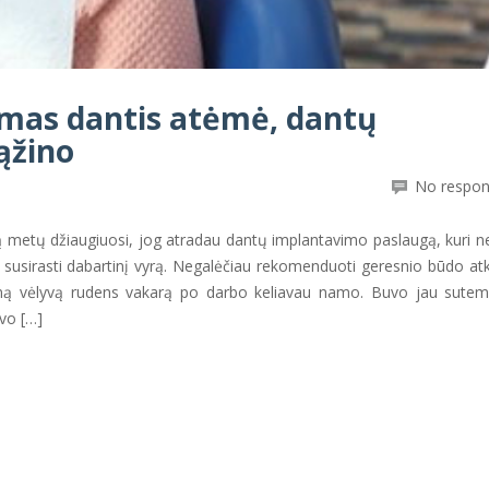
imas dantis atėmė, dantų
ąžino
No respo
ą metų džiaugiuosi, jog atradau dantų implantavimo paslaugą, kuri ne
o susirasti dabartinį vyrą. Negalėčiau rekomenduoti geresnio būdo atk
ieną vėlyvą rudens vakarą po darbo keliavau namo. Buvo jau sutem
uvo […]