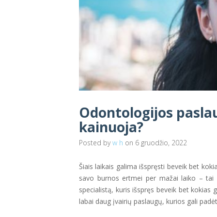
Odontologijos pasla
kainuoja?
Posted by
w h
on 6 gruodžio, 2022
Šiais laikais galima išspręsti beveik bet ko
savo burnos ertmei per mažai laiko – tai
specialistą, kuris išspręs beveik bet kokias
labai daug įvairių paslaugų, kurios gali padėt