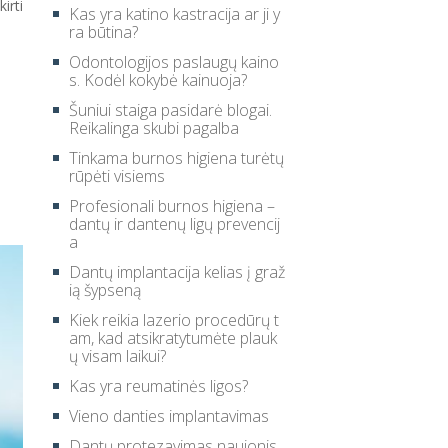
irti
Kas yra katino kastracija ar ji y
ra būtina?
Odontologijos paslaugų kaino
s. Kodėl kokybė kainuoja?
Šuniui staiga pasidarė blogai.
Reikalinga skubi pagalba
Tinkama burnos higiena turėtų
rūpėti visiems
Profesionali burnos higiena –
dantų ir dantenų ligų prevencij
a
Dantų implantacija kelias į graž
ią šypseną
Kiek reikia lazerio procedūrų t
am, kad atsikratytumėte plauk
ų visam laikui?
Kas yra reumatinės ligos?
Vieno danties implantavimas
Dantų protezavimas naujonis