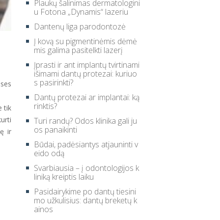
Plaukų šalinimas dermatologini
u Fotona „Dynamis“ lazeriu
Dantenų liga parodontozė
Į kovą su pigmentinėmis dėmė
mis galima pasitelkti lazerį
Įprasti ir ant implantų tvirtinami
išimami dantų protezai: kuriuo
s pasirinkti?
nses
Dantų protezai ar implantai: ką
rinktis?
 tik
urti
Turi randų? Odos klinika gali ju
os panaikinti
ę ir
Būdai, padėsiantys atjauninti v
eido odą
Svarbiausia – į odontologijos k
liniką kreiptis laiku
Pasidairykime po dantų tiesini
mo užkulisius: dantų breketų k
ainos