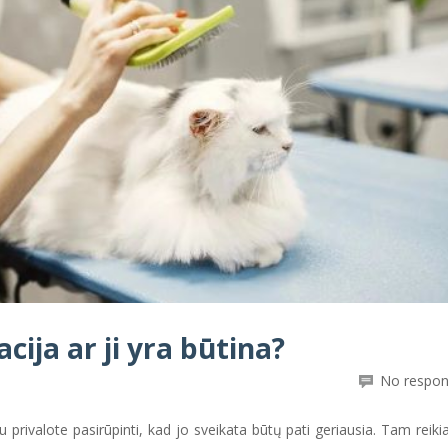
cija ar ji yra būtina?
No respo
u privalote pasirūpinti, kad jo sveikata būtų pati geriausia. Tam reiki