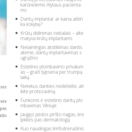
karūnėlėmis Alytaus pacienta
ms.
Dantų implantai: ar kaina atitin
ka kokybę?
Krūtų didinimas riebalais – alte
rnatyva krūtų implantams
Nelaimingas atsitikimas dantis
atėmė, dantų implantavimas s
ugrąžino
Estetinio plombavimo privalum
as – graži šypsena per trumpą
laiką
Netekus danties nedelskite, atl
nses
ikite protezavimą.
Funkcinis ir estetinis dantų plo
rėte
mbavimas Vilniuje
 pas
Įaugęs pėdos piršto nagas, kre
iūlo
ipkitės pas dermatologą
Kuo naudingas limfodrenažinis