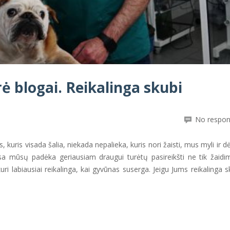
rė blogai. Reikalinga skubi
No respo
kuris visada šalia, niekada nepalieka, kuris nori žaisti, mus myli ir dė
a mūsų padėka geriausiam draugui turėtų pasireikšti ne tik žaidi
uri labiausiai reikalinga, kai gyvūnas suserga. Jeigu Jums reikalinga s