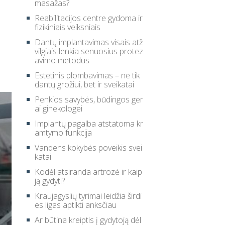
masažas?
Reabilitacijos centre gydoma ir
fizikiniais veiksniais
Dantų implantavimas visais atž
vilgiais lenkia senuosius protez
avimo metodus
Estetinis plombavimas – ne tik
dantų grožiui, bet ir sveikatai
Penkios savybės, būdingos ger
ai ginekologei
Implantų pagalba atstatoma kr
amtymo funkcija
Vandens kokybės poveikis svei
katai
Kodėl atsiranda artrozė ir kaip
ją gydyti?
Kraujagyslių tyrimai leidžia širdi
es ligas aptikti anksčiau
Ar būtina kreiptis į gydytoją dėl