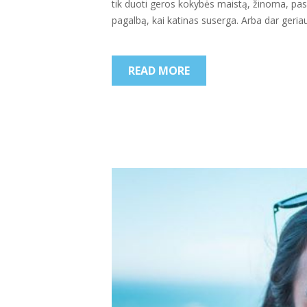
tik duoti geros kokybės maistą, žinoma, pasirū
pagalbą, kai katinas suserga. Arba dar geriau
READ MORE