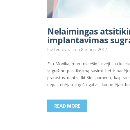
Nelaimingas atsitik
implantavimas sugr
Posted by
w h
on 8 liepos, 2017
Esu Monika, man trisdešimt dveji. Jau kelet
sugrąžino pasitikėjimą savimi, bet ir padėj
prarastus dantis. Iki šiol pamenu, kaip v
nepastebėjau, jog šaligatvis, kuriuo ėjau, b
READ MORE