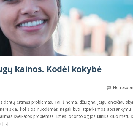
ugų kainos. Kodėl kokybė
No respo
kias dantų ertmės problemas. Tai, žinoma, džiugina. Jeigu anksčiau sky
 nereiškia, kol šios nuodėmės negali būti atperkamos apsilankymu
 galimas sveikatos problemas. Išties, odontologijos klinika šiuo metu s
i […]