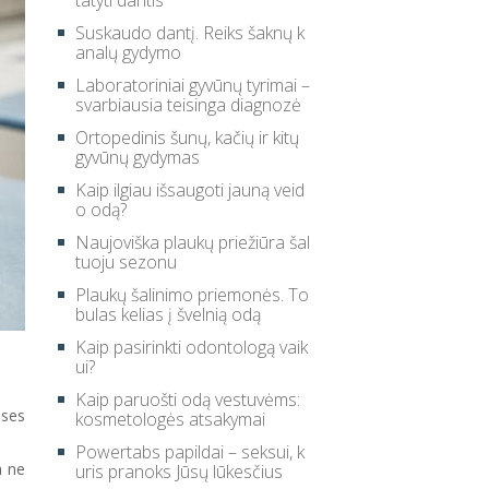
tatyti dantis
Suskaudo dantį. Reiks šaknų k
analų gydymo
Laboratoriniai gyvūnų tyrimai –
svarbiausia teisinga diagnozė
Ortopedinis šunų, kačių ir kitų
gyvūnų gydymas
Kaip ilgiau išsaugoti jauną veid
o odą?
Naujoviška plaukų priežiūra šal
tuoju sezonu
Plaukų šalinimo priemonės. To
bulas kelias į švelnią odą
Kaip pasirinkti odontologą vaik
ui?
Kaip paruošti odą vestuvėms:
nses
kosmetologės atsakymai
Powertabs papildai – seksui, k
a ne
uris pranoks Jūsų lūkesčius